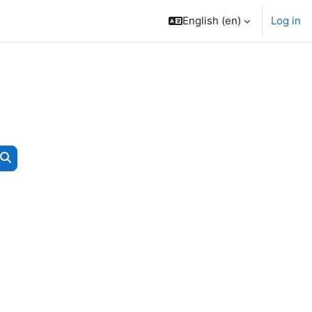
English ‎(en)‎
Log in
Search courses