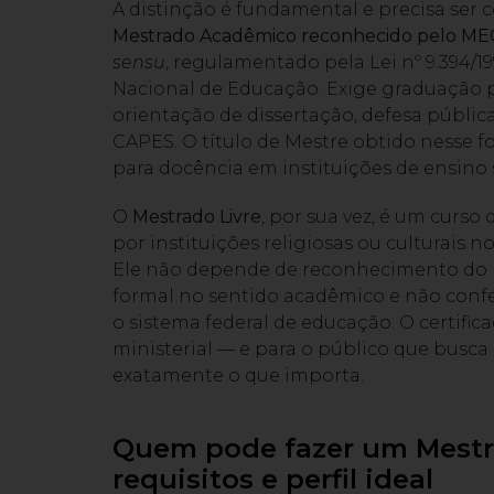
A distinção é fundamental e precisa ser
Mestrado Acadêmico reconhecido pelo ME
sensu
, regulamentado pela Lei nº 9.394/1
Nacional de Educação. Exige graduação pr
orientação de dissertação, defesa públic
CAPES. O título de Mestre obtido nesse f
para docência em instituições de ensino 
O
Mestrado Livre
, por sua vez, é um curs
por instituições religiosas ou culturais 
Ele não depende de reconhecimento do ME
formal no sentido acadêmico e não confer
o sistema federal de educação. O certific
ministerial — e para o público que busca 
exatamente o que importa.
Quem pode fazer um Mestra
requisitos e perfil ideal