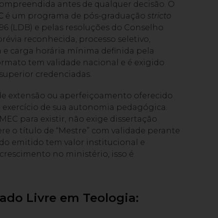
 compreendida antes de qualquer decisão. O
C
é um programa de pós-graduação
stricto
996 (LDB) e pelas resoluções do Conselho
évia reconhecida, processo seletivo,
a e carga horária mínima definida pela
ormato tem validade nacional e é exigido
superior credenciadas.
o de extensão ou aperfeiçoamento oferecido
no exercício de sua autonomia pedagógica.
C para existir, não exige dissertação
e o título de “Mestre” com validade perante
ado emitido tem valor institucional e
crescimento no ministério, isso é
do Livre em Teologia: