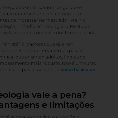
 mas o padrão mais comum exige que o
curso intermediário de teologia — o
ntes de ingressar no mestrado livre. No
m Teologia → Médio em Teologia → Mestrado
nível avançado com base doutrinária sólida.
no ministério: pastores que querem
os que precisam de ferramentas para o
inical que ensinam adultos, líderes de
embasamento mais robusto. Não é um curso
 na fé — para esse perfil, o
curso básico de
ologia vale a pena?
antagens e limitações
cê espera ao concluir o curso. Se o