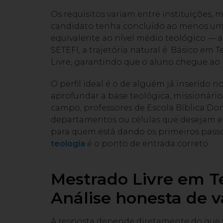
Os requisitos variam entre instituições,
candidato tenha concluído ao menos um 
equivalente ao nível médio teológico — a
SETEFI, a trajetória natural é: Básico e
Livre, garantindo que o aluno chegue ao 
O perfil ideal é o de alguém já inserido 
aprofundar a base teológica, missionári
campo, professores de Escola Bíblica Dom
departamentos ou células que desejam 
para quem está dando os primeiros passos
teologia
é o ponto de entrada correto.
Mestrado Livre em Te
Análise honesta de v
A resposta depende diretamente do que vo