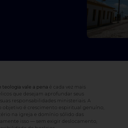
 teologia vale a pena
é cada vez mais
élicos que desejam aprofundar seus
as responsabilidades ministeriais. A
 objetivo é crescimento espiritual genuíno,
ério na igreja e domínio sólido das
atamente isso — sem exigir deslocamento,