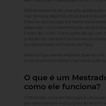
sem custos de hospedagem e com total fle
Diferentemente de uma pós-graduação r
não fornece diploma oficial para fins pro
Deus ao discipulado e à liderança eclesia
adquirido, na fundamentação doutrinária
Corpo de Cristo. Instituições sérias, co
a distância, oferecem cursos estruturados
fundamentado na Palavra de Deus.
Neste artigo, vamos explorar quando um 
curso e como escolher uma instituição co
O que é um Mestrado
como ele funciona?
O Mestrado Livre em Teologia é um curs
por seminários e instituições de ensino 