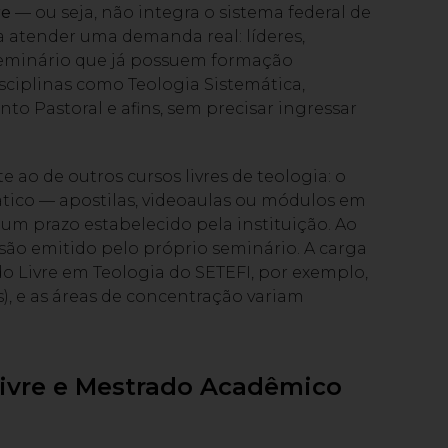
re
— ou seja, não integra o sistema federal de
a atender uma demanda real: líderes,
 seminário que já possuem formação
sciplinas como Teologia Sistemática,
o Pastoral e afins, sem precisar ingressar
ao de outros cursos livres de teologia: o
dático — apostilas, videoaulas ou módulos em
um prazo estabelecido pela instituição. Ao
usão emitido pelo próprio seminário. A carga
do Livre em Teologia do SETEFI, por exemplo,
s), e as áreas de concentração variam
Livre e Mestrado Acadêmico