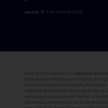
marcos
5 de julho de 2026
A pergunta sobre se um
mestrado livre em
frequente entre obreiros e líderes evang
conhecimentos bíblicos sem abandonar su
resposta depende do que você busca: se o
capacitação para exercer melhor o minist
Escrituras, um mestrado livre oferece ex