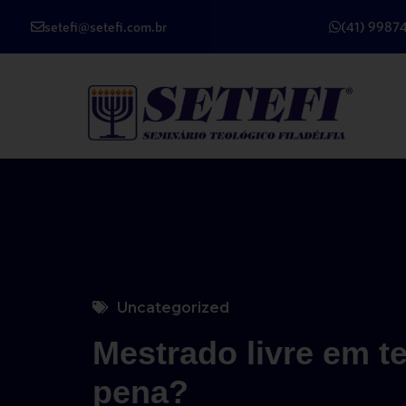
setefi@setefi.com.br
(41) 9987
Uncategorized
Mestrado livre em te
pena?