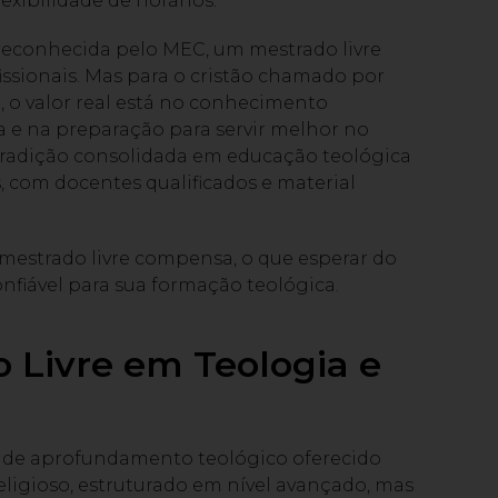
xibilidade de horários.
econhecida pelo MEC, um mestrado livre
fissionais. Mas para o cristão chamado por
l, o valor real está no conhecimento
 e na preparação para servir melhor no
m tradição consolidada em educação teológica
, com docentes qualificados e material
mestrado livre compensa, o que esperar do
nfiável para sua formação teológica.
 Livre em Teologia e
o de aprofundamento teológico oferecido
religioso, estruturado em nível avançado, mas