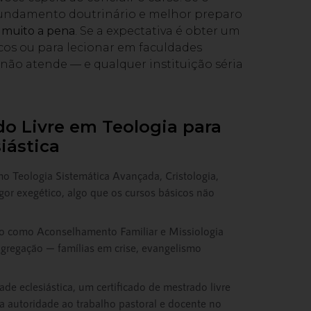
ofundamento doutrinário e melhor preparo
e muito a pena
. Se a expectativa é obter um
cos ou para lecionar em faculdades
não atende — e qualquer instituição séria
o Livre em Teologia para
iástica
mo Teologia Sistemática Avançada, Cristologia,
gor exegético, algo que os cursos básicos não
o como Aconselhamento Familiar e Missiologia
gregação — famílias em crise, evangelismo
e eclesiástica, um certificado de mestrado livre
 autoridade ao trabalho pastoral e docente no