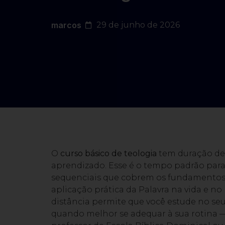
marcos
29 de junho de 2026
O
curso básico de teologia
tem duração de 
aprendizado. Esse é o tempo padrão para
sequenciais que cobrem os fundamentos da
aplicação prática da Palavra na vida e no 
distância permite que você estude no seu
quando melhor se adequar à sua rotina — s