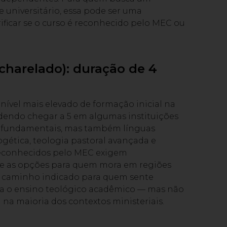
 universitário, essa pode ser uma
rificar se o curso é reconhecido pelo MEC ou
charelado): duração de 4
ível mais elevado de formação inicial na
endo chegar a 5 em algumas instituições
as fundamentais, mas também línguas
ologética, teologia pastoral avançada e
 reconhecidos pelo MEC exigem
ge as opções para quem mora em regiões
 o caminho indicado para quem sente
a o ensino teológico acadêmico — mas não
a na maioria dos contextos ministeriais.