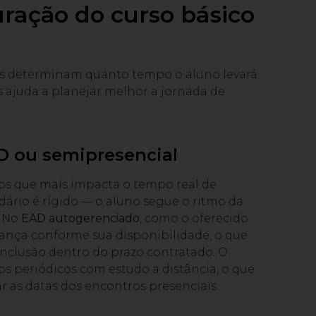
uração do curso básico
ores determinam quanto tempo o aluno levará
os ajuda a planejar melhor a jornada de
D ou semipresencial
os que mais impacta o tempo real de
ndário é rígido — o aluno segue o ritmo da
. No
EAD autogerenciado
, como o oferecido
avança conforme sua disponibilidade, o que
nclusão dentro do prazo contratado. O
 periódicos com estudo a distância, o que
 as datas dos encontros presenciais.