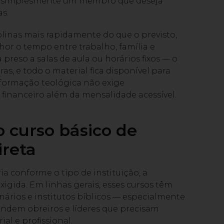
ou simplesmente um membro que deseja
s.
linas mais rapidamente do que o previsto,
or o tempo entre trabalho, família e
 preso a salas de aula ou horários fixos — o
s, e todo o material fica disponível para
 formação teológica não exige
financeiro além da mensalidade acessível.
 curso básico de
ireta
ia conforme o tipo de instituição, a
igida. Em linhas gerais, esses cursos têm
ários e institutos bíblicos — especialmente
ndem obreiros e líderes que precisam
ial e profissional.