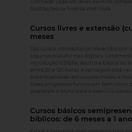
Conhecer cada um deles permite compara
frustrações na hora da matrícula.
Cursos livres e extensão (c
meses
São cursos introdutórios oferecidos por i
algumas plataformas digitais. Geralme
introdução à Bíblia, doutrina básica ou 
entre 20 e 120 horas. A vantagem está no 
superficialidade: em poucos meses, é invi
Esses programas funcionam bem como pr
preparam o aluno para o exercício consis
Cursos básicos semipresenc
bíblicos: de 6 meses a 1 an
Esta é a categoria mais relevante para a m