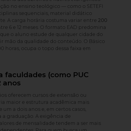
dição no ensino teológico — como o SETEFI
iplinas sequenciais, material didático
 A carga horária costuma variar entre
200
ntre 6 e 12 meses. O formato EAD predomina
 que o aluno estude de qualquer cidade do
ir mão da qualidade do conteúdo. O Básico
0 horas, ocupa o topo dessa faixa em
 a faculdades (como PUC
2 anos
rios oferecem cursos de extensão ou
ia maior e estrutura acadêmica mais
 um a dois anos e, em certos casos,
 a graduação. A exigência de
valores de mensalidade tendem a ser mais
 independentes. Para quem busca um