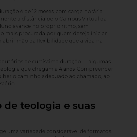
 duração é de
12 meses
, com carga horária
lmente a distância pelo Campus Virtual da
aluno avance no próprio ritmo, sem
ão mais procurada por quem deseja iniciar
abrir mão da flexibilidade que a vida na
rodutórios de curtíssima duração — algumas
teologia que chegam a
4 anos
. Compreender
colher o caminho adequado ao chamado, ao
stério.
 de teologia e suas
nge uma variedade considerável de formatos.