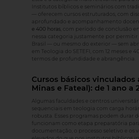
Institutos bíblicos e seminários com tra
— oferecem cursos estruturados, com disc
aprofundado e acompanhamento docente.
e 400 horas
, com período de conclusão e
nessa categoria justamente por permitir
Brasil — ou mesmo do exterior — sem abr
em Teologia do SETEFI, com 12 meses e 40
termos de profundidade e abrangência.
Cursos básicos vinculados
Minas e Fateal): de 1 ano a 
Algumas faculdades e centros universitá
sequenciais em teologia com carga horár
robusta. Esses programas podem durar de
funcionam como etapa preparatória para
documentação, o processo seletivo e os 
elevados do que nos institutos bíblicos