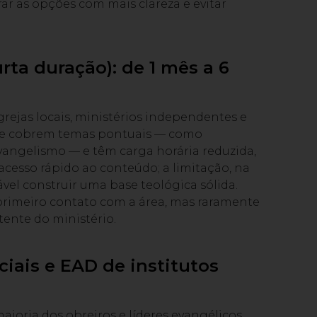
r as opções com mais clareza e evitar
urta duração): de 1 mês a 6
grejas locais, ministérios independentes e
nte cobrem temas pontuais — como
evangelismo — e têm carga horária reduzida,
acesso rápido ao conteúdo; a limitação, na
ável construir uma base teológica sólida.
imeiro contato com a área, mas raramente
tente do ministério.
iais e EAD de institutos
o
aioria dos obreiros e líderes evangélicos.