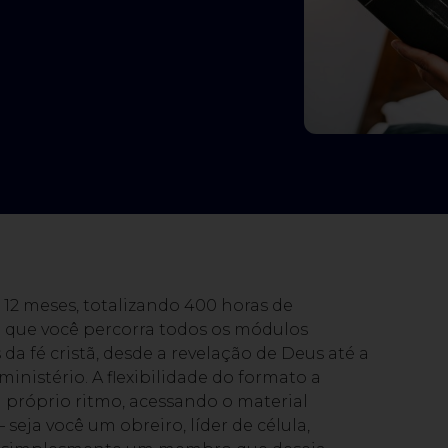
12 meses, totalizando 400 horas de
 que você percorra todos os módulos
 fé cristã, desde a revelação de Deus até a
ministério. A flexibilidade do formato a
 próprio ritmo, acessando o material
eja você um obreiro, líder de célula,