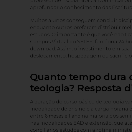
professor de Escola Bíblica Dominical 
aprofundar o conhecimento das Escritura
Muitos alunos conseguem concluir discip
enquanto outros preferem distribuir melh
estudos. O importante é que você não fica
Campus Virtual do SETEFI funciona 24 hora
download. Assim, o investimento em sua
deslocamento, hospedagem ou sacrifício 
Quanto tempo dura o
teologia? Resposta d
A duração do curso básico de teologia var
modalidade de ensino e a carga horária ex
entre
6 meses e 1 ano
na maioria dos semin
nas modalidades EAD e extensão, que ate
conciliar os estudos com a rotina minister