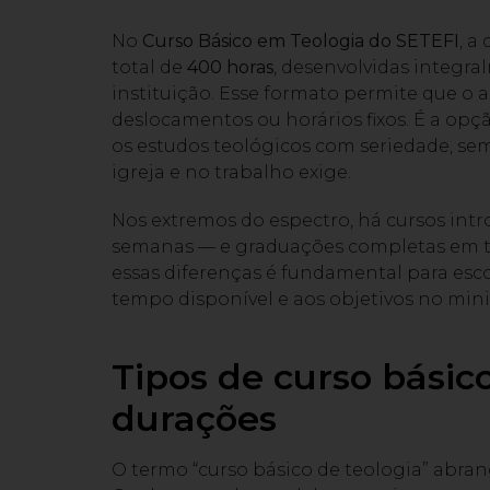
No
Curso Básico em Teologia do SETEFI
, a
total de
400 horas
, desenvolvidas integra
instituição. Esse formato permite que o 
deslocamentos ou horários fixos. É a opç
os estudos teológicos com seriedade, sem 
igreja e no trabalho exige.
Nos extremos do espectro, há cursos int
semanas — e graduações completas em 
essas diferenças é fundamental para es
tempo disponível e aos objetivos no mini
Tipos de curso básico
durações
O termo “curso básico de teologia” abra